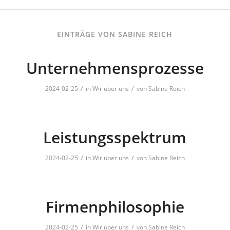
EINTRÄGE VON SABINE REICH
Unternehmensprozesse
/
/
2024-02-25
in
Wir über uns
von
Sabine Reich
Leistungsspektrum
/
/
2024-02-25
in
Wir über uns
von
Sabine Reich
Firmenphilosophie
/
/
2024-02-25
in
Wir über uns
von
Sabine Reich