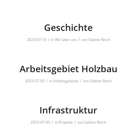
Geschichte
/
/
2023-07-10
in
Wir über uns
von
Sabine Reich
Arbeitsgebiet Holzbau
/
/
2023-07-05
in
Arbeitsgebiete
von
Sabine Reich
Infrastruktur
/
/
2023-07-05
in
Projekte
von
Sabine Reich